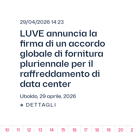
29/04/2026 14:23
LUVE annuncia la
firma di un accordo
globale di fornitura
pluriennale per il
raffreddamento di
data center
Uboldo, 29 aprile, 2026
DETTAGLI
10
11
12
13
14
15
16
17
18
19
20
2