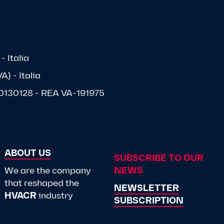
- Italia
) - Italia
1570130128 - REA VA-191975
ABOUT US
SUBSCRIBE TO OUR
We are the company
NEWS
that reshaped the
NEWSLETTER
HVACR
industry
SUBSCRIPTION