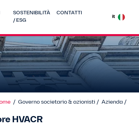
I
SOSTENIBILITÀ
CONTATTI
it
/ ESG
ome
/
Governo societario & azionisti /
Azienda /
ttore HVACR