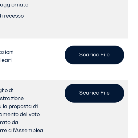
 aggiornato
di recesso
azioni
Scarica File
leari
glio di
Scarica File
strazione
 la proposta di
amento del voto
rato da
rre all'Assemblea