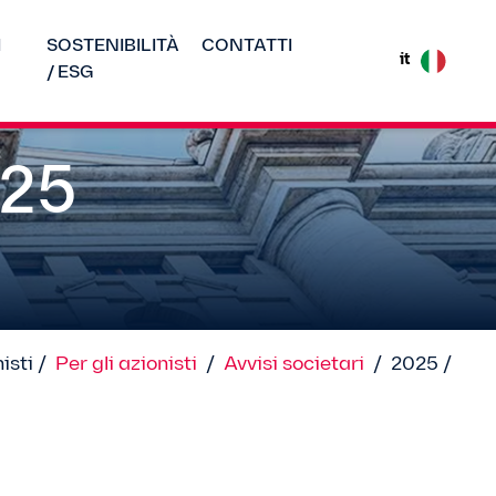
I
SOSTENIBILITÀ
CONTATTI
it
/ ESG
025
isti /
Per gli azionisti
/
Avvisi societari
/
2025 /