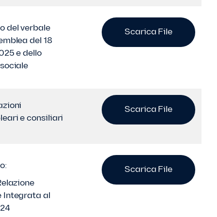
o del verbale
Scarica File
semblea del 18
025 e dello
 sociale
azioni
Scarica File
eari e consiliari
o:
Scarica File
Relazione
 Integrata al
024