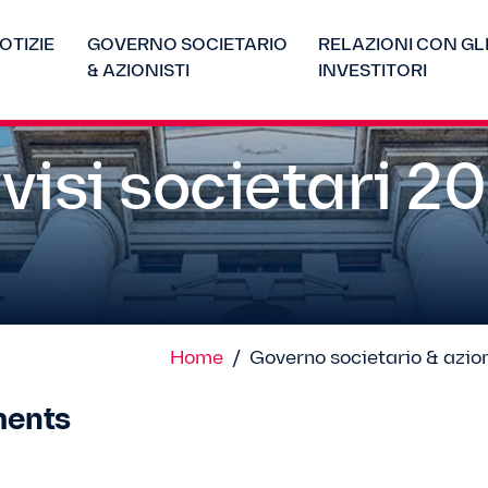
OTIZIE
GOVERNO SOCIETARIO
RELAZIONI CON GL
& AZIONISTI
INVESTITORI
visi societari 2
Home
/
Governo societario & azion
ents