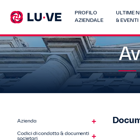
PROFILO
ULTIME N
AZIENDALE
& EVENTI
Av
Docum
Azienda
Codici di condotta & documenti
societari