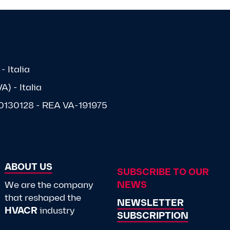
- Italia
) - Italia
1570130128 - REA VA-191975
ABOUT US
SUBSCRIBE TO OUR
We are the company
NEWS
that reshaped the
NEWSLETTER
HVACR
industry
SUBSCRIPTION