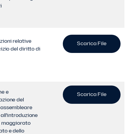
i
ioni relative
Scarica File
izio del diritto di
ne e
Scarica File
azione del
 assembleare
 all'introduzione
o maggiorato
ato e dello