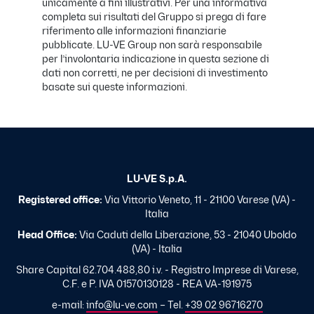
unicamente a fini illustrativi. Per una informativa
completa sui risultati del Gruppo si prega di fare
riferimento alle informazioni finanziarie
pubblicate. LU-VE Group non sarà responsabile
per l’involontaria indicazione in questa sezione di
dati non corretti, ne per decisioni di investimento
basate sui queste informazioni.
LU-VE S.p.A.
Registered office:
Via Vittorio Veneto, 11 - 21100 Varese (VA) -
Italia
Head Office:
Via Caduti della Liberazione, 53 - 21040 Uboldo
(VA) - Italia
Share Capital 62.704.488,80 i.v. - Registro Imprese di Varese,
C.F. e P. IVA 01570130128 - REA VA-191975
e-mail:
info@lu-ve.com
– Tel.
+39 02 96716270