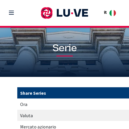
it
Serie