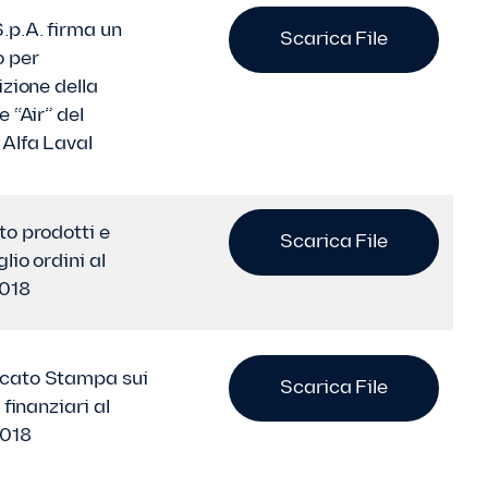
.p.A. firma un
Scarica File
 per
izione della
e “Air” del
Alfa Laval
to prodotti e
Scarica File
lio ordini al
018
cato Stampa sui
Scarica File
i finanziari al
2018