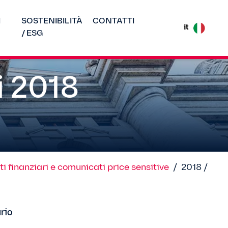
I
SOSTENIBILITÀ
CONTATTI
it
/ ESG
i 2018
 finanziari e comunicati price sensitive
/
2018 /
rio