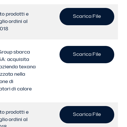
to prodotti e
Scarica File
lio ordini al
2018
Group sbarca
Scarica File
SA: acquisita
 azienda texana
izzata nella
one di
tori di calore
to prodotti e
Scarica File
lio ordini al