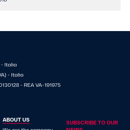
018
- Italia
) - Italia
1570130128 - REA VA-191975
ABOUT US
SUBSCRIBE TO OUR