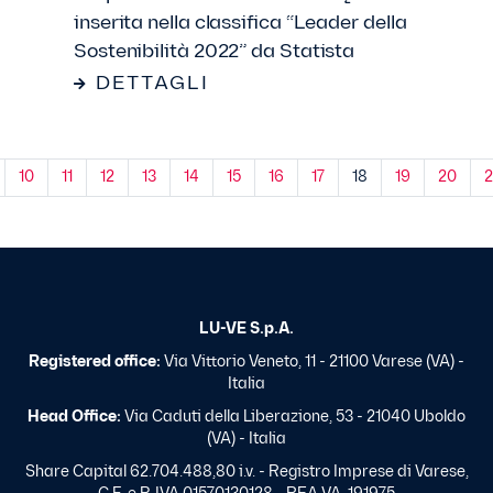
inserita nella classifica “Leader della
Sostenibilità 2022” da Statista
DETTAGLI
10
11
12
13
14
15
16
17
18
19
20
2
LU-VE S.p.A.
Registered office:
Via Vittorio Veneto, 11 - 21100 Varese (VA) -
Italia
Head Office:
Via Caduti della Liberazione, 53 - 21040 Uboldo
(VA) - Italia
Share Capital 62.704.488,80 i.v. - Registro Imprese di Varese,