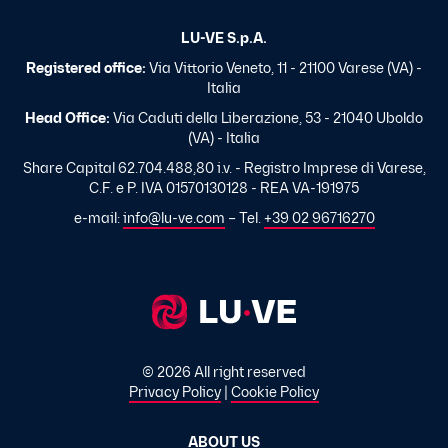
LU-VE S.p.A.
Registered office:
Via Vittorio Veneto, 11 - 21100 Varese (VA) -
Italia
Head Office:
Via Caduti della Liberazione, 53 - 21040 Uboldo
(VA) - Italia
Share Capital 62.704.488,80 i.v. - Registro Imprese di Varese,
C.F. e P. IVA 01570130128 - REA VA-191975
e-mail:
info@lu-ve.com
– Tel.
+39 02 96716270
© 2026 All right reserved
Privacy Policy
|
Cookie Policy
ABOUT US