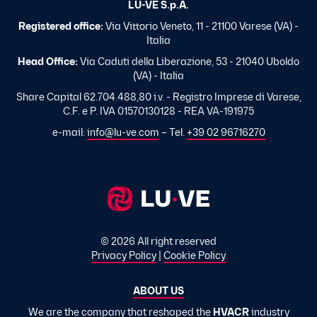
LU-VE S.p.A.
Registered office:
Via Vittorio Veneto, 11 - 21100 Varese (VA) -
Italia
Head Office:
Via Caduti della Liberazione, 53 - 21040 Uboldo
(VA) - Italia
Share Capital 62.704.488,80 i.v. - Registro Imprese di Varese,
C.F. e P. IVA 01570130128 - REA VA-191975
e-mail:
info@lu-ve.com
– Tel.
+39 02 96716270
© 2026 All right reserved
Privacy Policy
|
Cookie Policy
ABOUT US
We are the company that reshaped the
HVACR
industry