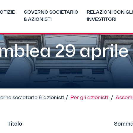
OTIZIE
GOVERNO SOCIETARIO
RELAZIONI CON GL
& AZIONISTI
INVESTITORI
mblea 29 aprile
erno societario & azionisti /
Per gli azionisti
/
Assemb
Titolo
Somma