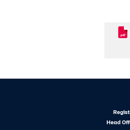
Regist
Head Off