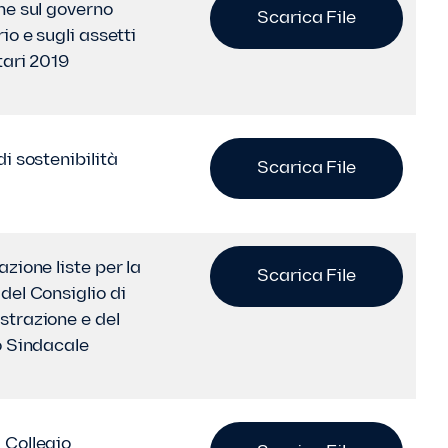
ne sul governo
Scarica File
io e sugli assetti
tari 2019
i sostenibilità
Scarica File
zione liste per la
Scarica File
del Consiglio di
trazione e del
o Sindacale
Collegio