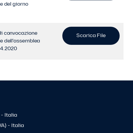
ne del giorno
di convocazione
Scarica File
le dell'assemblea
04.2020
- Italia
) - Italia