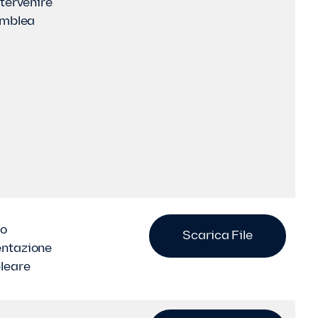
ntervenire
semblea
to
Scarica File
ntazione
leare