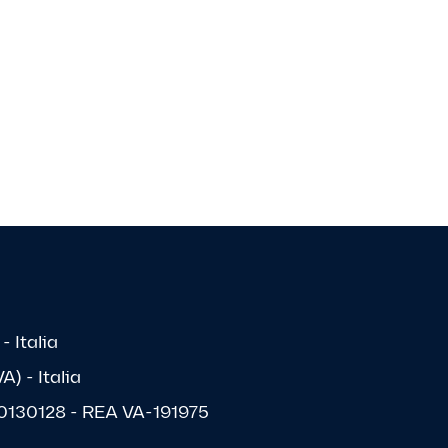
- Italia
) - Italia
1570130128 - REA VA-191975