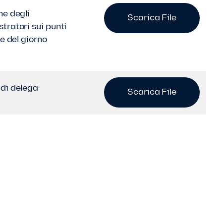
ne degli
Scarica File
tratori sui punti
ne del giorno
di delega
Scarica File