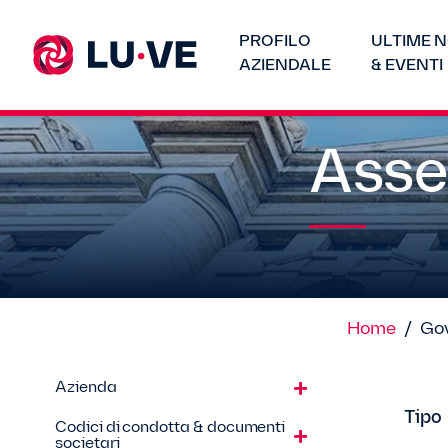
PROFILO
ULTIME N
AZIENDALE
& EVENTI
Asse
Home
/
Gov
Azienda
Tipo
Codici di condotta & documenti
societari