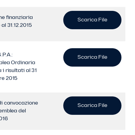
ne finanziaria
Scarica File
 al 31.12.2015
.P.A.:
Scarica File
blea Ordinaria
i risultati al 31
re 2015
di convocazione
Scarica File
semblea del
016