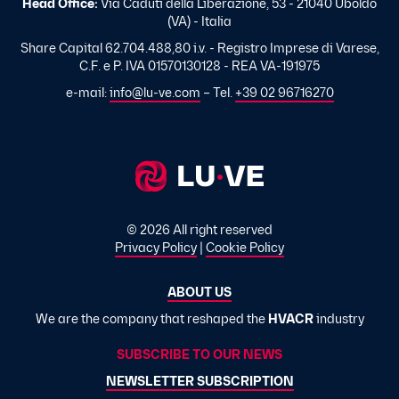
Head Office:
Via Caduti della Liberazione, 53 - 21040 Uboldo
(VA) - Italia
Share Capital 62.704.488,80 i.v. - Registro Imprese di Varese,
C.F. e P. IVA 01570130128 - REA VA-191975
e-mail:
info@lu-ve.com
– Tel.
+39 02 96716270
© 2026 All right reserved
Privacy Policy
|
Cookie Policy
ABOUT US
We are the company that reshaped the
HVACR
industry
SUBSCRIBE TO OUR NEWS
NEWSLETTER SUBSCRIPTION